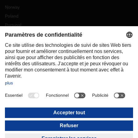
Norway
Poland
Portugal
Romania
Slovakia
Spain
Sweden
Switzerland
(
DE
FR
)
Turkey
OCEANIA
Australia
New Zealand